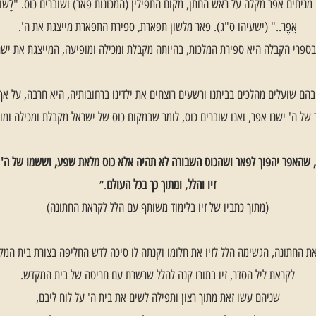
חים אפר מקלה על ראש החתן, מקום התפילין (המכונות פאר) ושוברים כוס. "לָשׂוּם לַאֲבֵלֵי 
אֵפֶר.." (ישעיהו ס"ג). פאר מלשון תפארת, ספירת התפארת מייצגת את ה'.
בספרי הקבלה היא ספירת המלכות, בהיותה מקבלת ומכילה ומופיעה, המייצגת את ישר
 בהם שועלים מהלכים בביתנו ורשעים רוצחים את ילדינו ברחובותיה, היא חרבה, על אף
של ה' ישנו אפר, ואנו שוברים כוס, לומר שבמקום כוס של ישראל מקבלת ומכילה ומ
ם, שהאפר יהפוך לפאר ושהכוס השבורה לא תהיה אלא כוס מלאת שפע, וששמו של ה' ית
זיו והלל, ומתוך כך בכל העולם
.״
(מתוך כתביו של זיו בלימוד משותף עם הלל לקראת החתונה)
ת החתונה, הגשימה הלל לזיו את חלומו וקנתה לו סיכה לדש החליפה בצורת בית המק
לקראת ליל הסדר, זיו בתורו קנה להלל שרשרת עם חריטה של בית המקדש.
שניהם עשו זאת מתוך רצון ותפילה לשים את בית ה' על לוח ליבם,