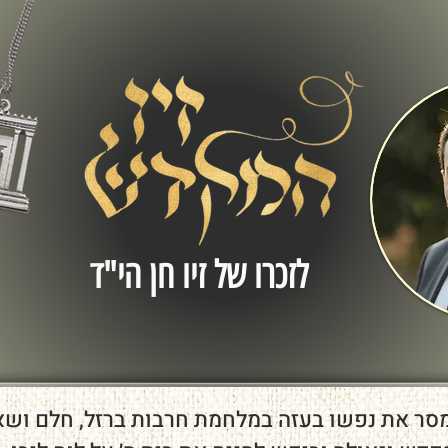
לזכרו של זיו חן הי"ד
, מסר את נפשו בעזה במלחמת חרבות ברזל, חלם ושאף