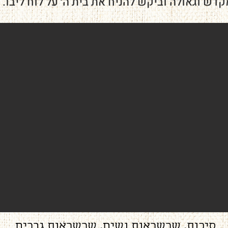
דש וגאולה וביקש להניח את בית ה׳ על לוח ליבו.
סיכות, שרשראות נשים, שרשראות גברים