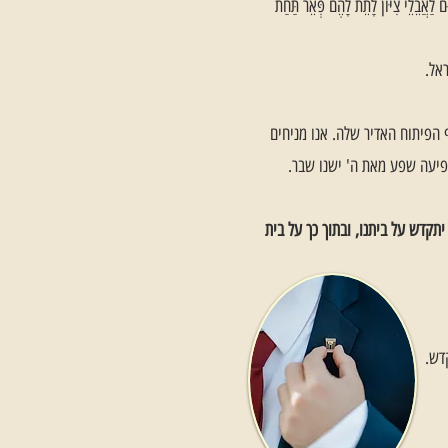
צִיּוֹן לָתֵת לָהֶם פְּאֵר תַּחַת
אל.
 הפיתוח האדיר שלה. אנו מניחים
ופיעה שפע מאת ה' ישנו שבר.
קדש על ביתנו, ובתוך כך על בית
דש.