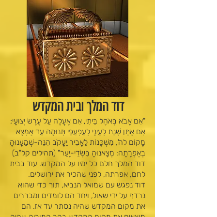
דוד המלך ובית המקדש
"אִם אָבֹא בְּאֹהֶל בֵּיתִי, אִם אֶעֱלֶה עַל עֶרֶשׂ יְצוּעָי;
אִם אֶתֵּן שְׁנַת לְעֵינָי לְעַפְעַפַּי תְּנוּמָה עַד אֶמְצָא
מָקוֹם לה', מִשְׁכָּנוֹת לַאֲבִיר יַעֲקֹב הִנֵּה-שְׁמַעֲנוּהָ
בְאֶפְרָתָה: מְצָאנוּהָ בִּשְׂדֵי-יָעַר" (תהילים קל"ב)
דוד המלך חלם כל ימיו על המקדש. עוד בבית
לחם, אפרתה, לפני שהכיר את ירושלים.
דוד נפגש עם שמואל הנביא, תוך כדי שהוא
נרדף על ידי שאול, ויחד הם לומדים ומבררים
את מקום המקדש שהיה נסתר עד אז. הם
מוצאים את מקום המקדש בהר המוריה שהיה