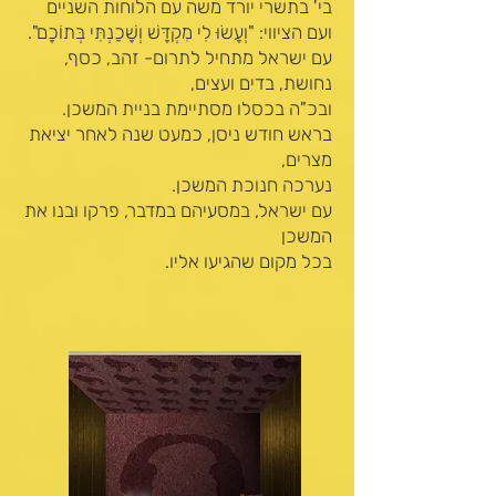
בי' בתשרי יורד משה
עם הלוחות השניים
ועם הציווי: "וְעָשׂוּ לִי
מִקְדָּשׁ וְשָׁכַנְתִּי בְּתוֹכָם".
עם ישראל מתחיל
לתרום- זהב, כסף,
נחושת, בדים ועצים,
ובכ"ה בכסלו מסתיימת בניית המשכן.
בראש חודש ניסן, כמעט שנה לאחר יציאת
מצרים,
נערכה חנוכת המשכן.
עם ישראל, במסעיהם במדבר, פרקו ובנו את
המשכן
בכל מקום שהגיעו אליו.