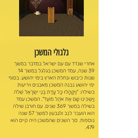
גלגולי המשכן
אחרי שנדד עם עם ישראל במדבר במשך
39 שנה, עמד המשכן בגלגל במשך 14
שנות כיבוש ונחלת הארץ בימי יהושע. בסוף
ימי יהושע נבנה המשכן מאבנים ויריעות
בשילה: "וַיִּקָּהֲלוּ כָּל עֲדַת בְּנֵי יִשְׂרָאֵל שִׁלֹה
וַיַּשְׁכִּינוּ שָׁם אֶת אֹהֶל מוֹעֵד". המשכן עמד
בשילה במשך 369 שנים. עם חורבן שילה
הוא הועבר לנב ולגבעון למשך 57 שנה
נוספות. סך השנים שהמשכן היה קיים הוא
479.