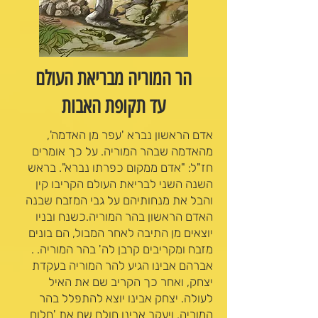
הר המוריה מבריאת העולם
עד תקופת האבות
אדם הראשון נברא 'עפר מן האדמה',
מהאדמה שבהר המוריה. על כך אומרים
חז"ל: "אדם ממקום כפרתו נברא". בראש
השנה השני לבריאת העולם הקריבו קין
והבל את מנחותיהם על גבי המזבח שבנה
האדם הראשון בהר המוריה.כשנח ובניו
יוצאים מן התיבה לאחר המבול, הם בונים
מזבח ומקריבים קרבן לה' בהר המוריה. .
אברהם אבינו הגיע להר המוריה בעקדת
יצחק, ואחר כך הקריב שם את האיל
לעולה. יצחק אבינו יוצא להתפלל בהר
המוריה, ויעקב אבינו חולם שם את 'חלום