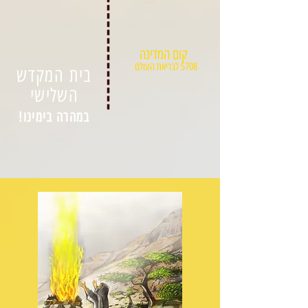
קום המדינה
5708 לבריאת העולם
בית המקדש
השלישי
במהרה בימינו!