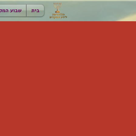
בית
שבוע המק