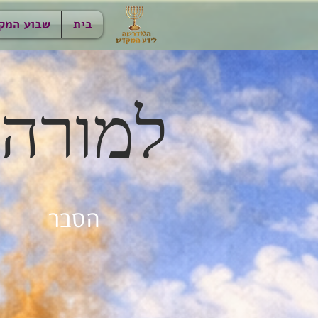
בית
שבוע המק
למורה,
הסבר