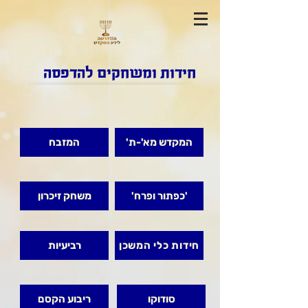
חידות ומשחקים להדפסה
המקדש מא'-ת'
המזבח
'כפתור ופרח'
משחק זיכרון
חידות כלי המשכן
רביעיות
סודוקו
ריבוע הקסם