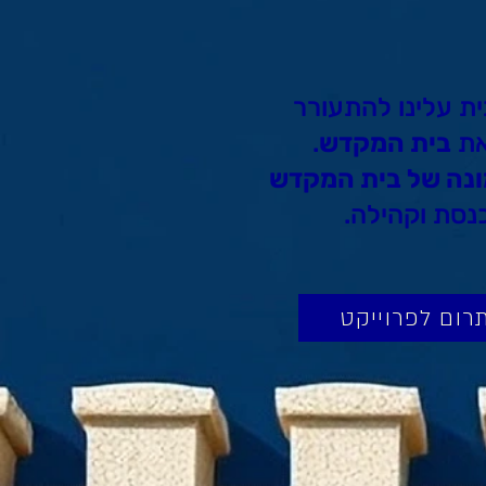
ית עלינו להתעורר
את
בית המקדש
.
נה של בית המקדש
כנסת וקהילה.
רום לפרוייקט