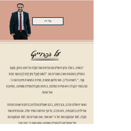
על זיו
על הפרוייקט
״בחופה, בשלב זכרון ירושלים אנו מניחים אפר מקלה על ראש החתן, מקום
התפילין (המכונות פאר) ושוברים כוס. "לָשׂוּם לַאֲבֵלֵי צִיּוֹן לָתֵת לָהֶם פְּאֵר תַּחַת
אֵפֶר.." (ישעיהו ס"ג). פאר מלשון תפארת, ספירת התפארת מייצגת את ה'.
כוס בספרי הקבלה היא ספירת המלכות, בהיותה מקבלת ומכילה ומופיעה, המייצגת
את ישראל.
כאשר ירושלים חרבה, וגם בימינו, בהם שועלים מהלכים בביתנו ורשעים רוצחים
את ילדינו ברחובותיה, היא חרבה, על אף הפיתוח האדיר שלה. אנו מניחים אפר
מקלה, לומר שבמקום פאר של ה' ישנו אפר, ואנו שוברים כוס, לומר שבמקום כוס
של ישראל מקבלת ומכילה ומופיעה שפע מאת ה' ישנו שבר.