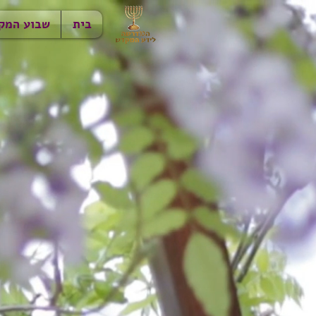
בית
שבוע המק