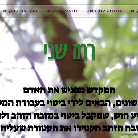
דש
תרומה למדרשה
מוצרי המקדש
הכר את המקדש
רמז שני
המקדש מפגיש את האדם
ונים, הבאים לידי ביטוי בעבודת המק
ע חוש, שמקבל ביטוי במזבח הזהב ולא
בח הזהב הקטירו את הקטורת שעליה 