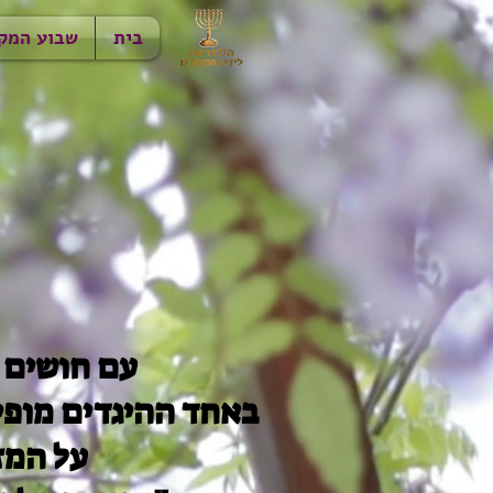
בית
שבוע המק
עם חושים ש
באחד ההיגדים מופי
על המז