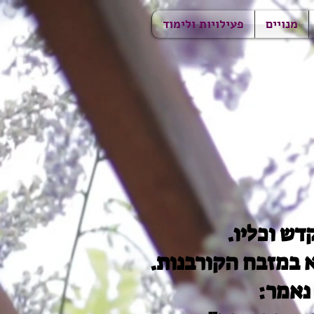
מנויים
פעילויות ולימוד
דש וכליו.
 במזבח הקורבנות.
נאמר: