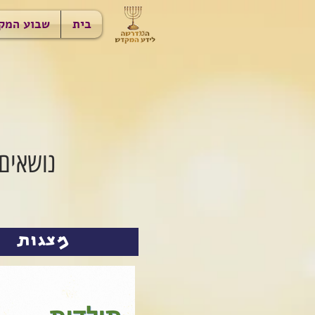
בית
שבוע המק
נושאים 
מצגות